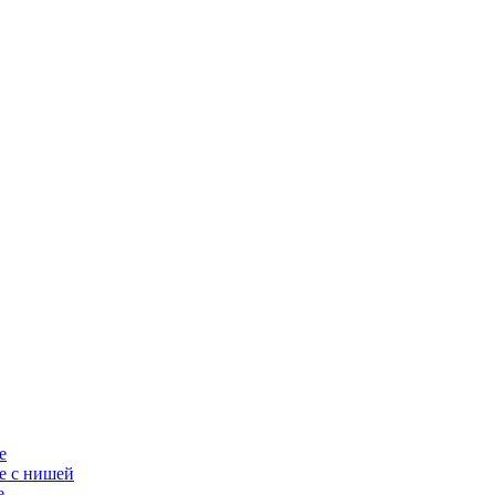
е
е с нишей
е