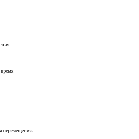
ения.
 время.
я перемещения.