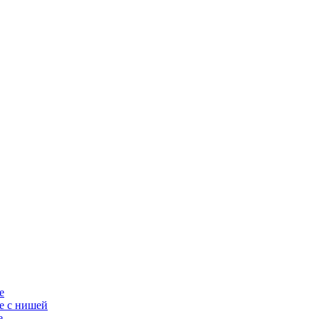
е
е с нишей
е