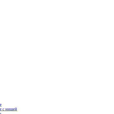
е
е с нишей
е