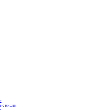
е
е с нишей
е