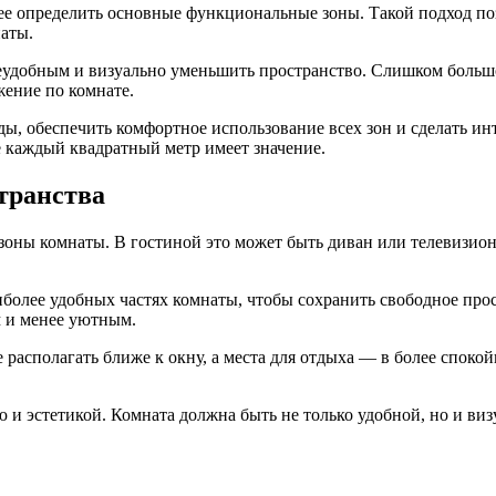
ее определить основные функциональные зоны. Такой подход по
наты.
еудобным и визуально уменьшить пространство. Слишком большо
жение по комнате.
ы, обеспечить комфортное использование всех зон и сделать и
 каждый квадратный метр имеет значение.
транства
оны комнаты. В гостиной это может быть диван или телевизионн
иболее удобных частях комнаты, чтобы сохранить свободное про
м и менее уютным.
 располагать ближе к окну, а места для отдыха — в более спок
и эстетикой. Комната должна быть не только удобной, но и ви