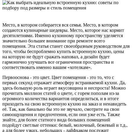
Место, в котором собирается вся семья. Место, в котором
создаются кулинарные шедевры. Место, которое нас кормит
десятилетиями. Именно кухонному пространству уделяется
значительно большее внимание при ремонте всего
помещения. Эта статья станет своеобразным руководством для
того, чтобы беспроблемно купить встроенную кухню, цены
на которую не будут сражать наповал, а дизайн будет
гармонично улучшать все ограничения пространства и
соответствовать именно вашим «хотелкам».
Первооснова - это цвет. Цвет помещения - это то, что с
первых секунд отражает атмосферу встраиваемой кухни. Да,
здесь большую роль играет вкусовщина и неспроста! Можно
прочитать миллион статей о цвете, с горем пополам из-за
огромного количества вариантов определиться, и в итоге
приходить на свою встроенную кухню на заказ и ненавидеть
её. Так, как банально бы это не звучало, смотрите на свои
самоощущения и предпочтения, если они уже есть. Также
знайте, для более статного вида больших помещений
подойдут светлые оттенки: белый, молочный, бежевый и т.д.,
а для более узких, небольших - лайфхаком послужит