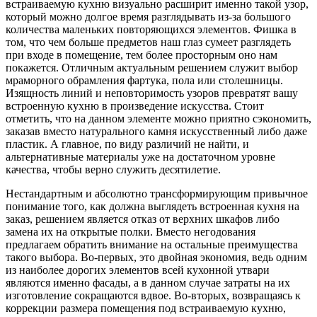
встраиваемую кухню визуально расширит именно такой узор,
который можно долгое время разглядывать из-за большого
количества маленьких повторяющихся элементов. Фишка в
том, что чем больше предметов наш глаз сумеет разглядеть
при входе в помещение, тем более просторным оно нам
покажется. Отличным актуальным решением служит выбор
мраморного обрамления фартука, пола или столешницы.
Изящность линий и неповторимость узоров превратят вашу
встроенную кухню в произведение искусства. Стоит
отметить, что на данном элементе можно приятно сэкономить,
заказав вместо натурального камня искусственный либо даже
пластик. А главное, по виду различий не найти, и
альтернативные материалы уже на достаточном уровне
качества, чтобы верно служить десятилетие.
Нестандартным и абсолютно трансформирующим привычное
понимание того, как должна выглядеть встроенная кухня на
заказ, решением является отказ от верхних шкафов либо
замена их на открытые полки. Вместо негодования
предлагаем обратить внимание на остальные преимущества
такого выбора. Во-первых, это двойная экономия, ведь одним
из наиболее дорогих элементов всей кухонной утвари
являются именно фасады, а в данном случае затраты на их
изготовление сокращаются вдвое. Во-вторых, возвращаясь к
коррекции размера помещения под встраиваемую кухню,